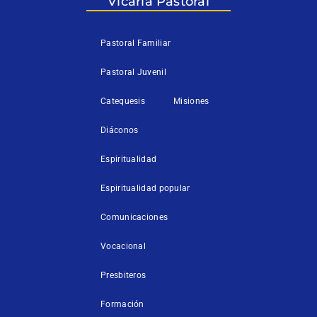
Vicaría Pastoral
-
f
Pastoral Familiar
Pastoral Juvenil
Catequesis
Misiones
Diáconos
Espiritualidad
Espiritualidad popular
Comunicaciones
Vocacional
Presbiteros
Formación