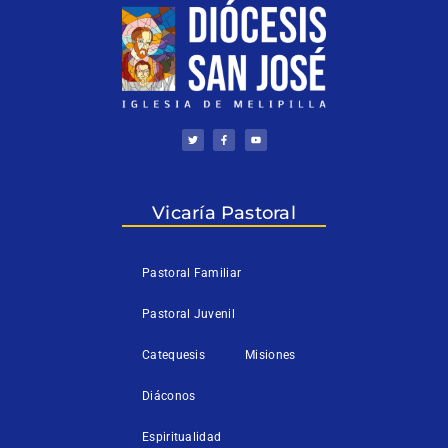
T
F
Y
w
a
o
i
c
u
t
e
t
t
b
u
e
o
b
r
o
e
k
Vicaría Pastoral
-
f
Pastoral Familiar
Pastoral Juvenil
Catequesis
Misiones
Diáconos
Espiritualidad