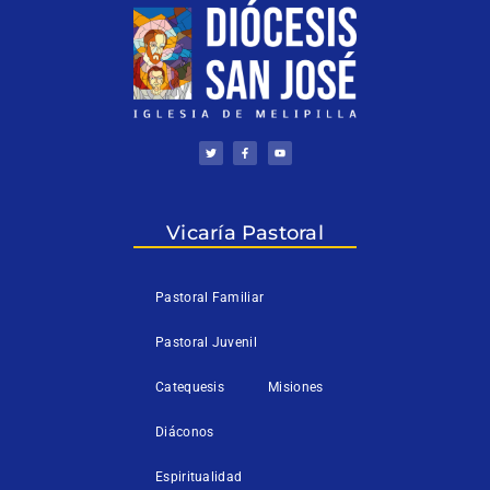
T
F
Y
w
a
o
i
c
u
t
e
t
t
b
u
e
o
b
r
o
e
k
Vicaría Pastoral
-
f
Pastoral Familiar
Pastoral Juvenil
Catequesis
Misiones
Diáconos
Espiritualidad