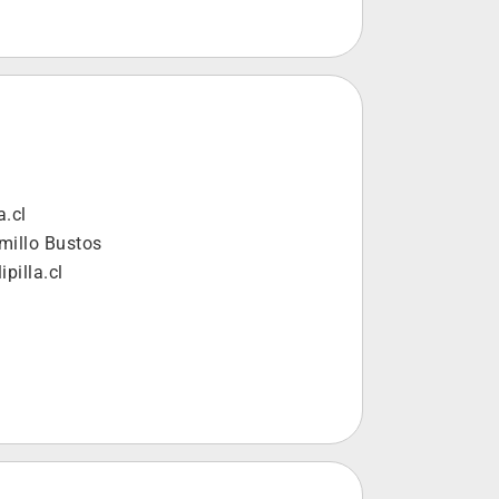
a.cl
amillo Bustos
pilla.cl