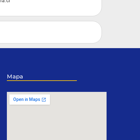
la.cl
Mapa