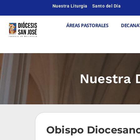
Ir
Nuestra Liturgia
Santo del Día
al
contenido
Abrir ÁREAS
ÁREAS PASTORALES
DECANA
Nuestra 
Obispo Diocesan