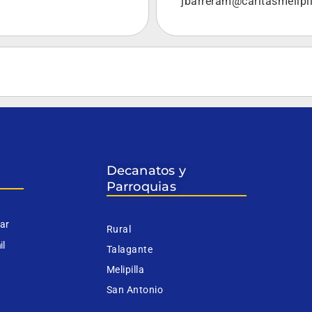
jbarreram@caritasmelipil
Decanatos y
Parroquias
iar
Rural
il
Talagante
Melipilla
San Antonio