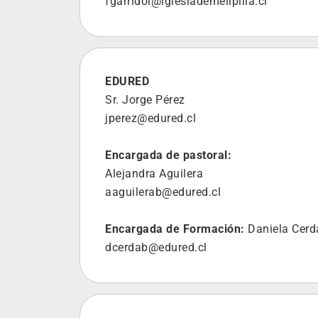
fgarridol@iglesiademelipilla.cl
EDURED
Sr. Jorge Pérez
jperez@edured.cl
Encargada de pastoral:
Alejandra Aguilera
aaguilerab@edured.cl
Encargada de Formación:
Daniela Cerd
dcerdab@edured.cl