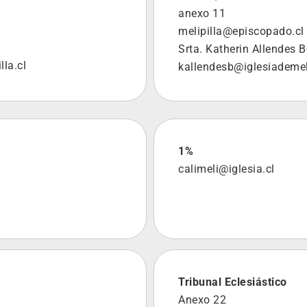
anexo 11
melipilla@episcopado.cl
Srta. Katherin Allendes B
la.cl
kallendesb@iglesiademeli
1%
calimeli@iglesia.cl
Tribunal Eclesiástico
Anexo 22