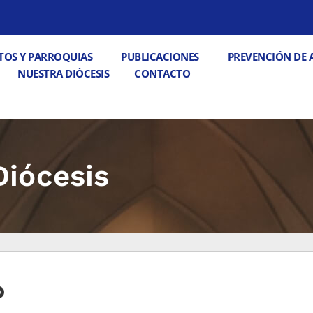
 PASTORALES
Abrir DECANATOS Y PARROQUIAS
Abrir PUBLICACIONE
TOS Y PARROQUIAS
PUBLICACIONES
PREVENCIÓN DE 
Abrir CONTACTO
NUESTRA DIÓCESIS
CONTACTO
Diócesis
o