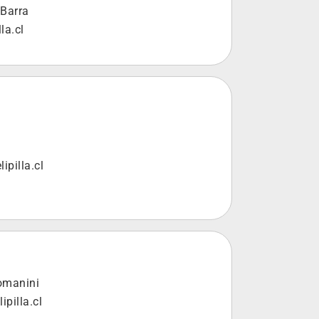
 Barra
la.cl
pilla.cl
omanini
pilla.cl