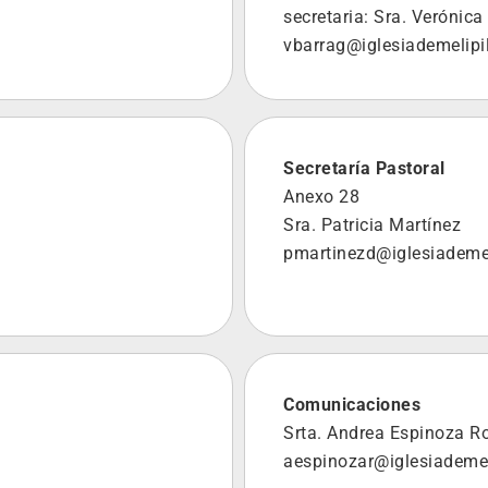
secretaria: Sra. Verónica
vbarrag@iglesiademelipil
Secretaría Pastoral
Anexo 28
Sra. Patricia Martínez
pmartinezd@iglesiademeli
Comunicaciones
Srta. Andrea Espinoza R
aespinozar@iglesiademeli