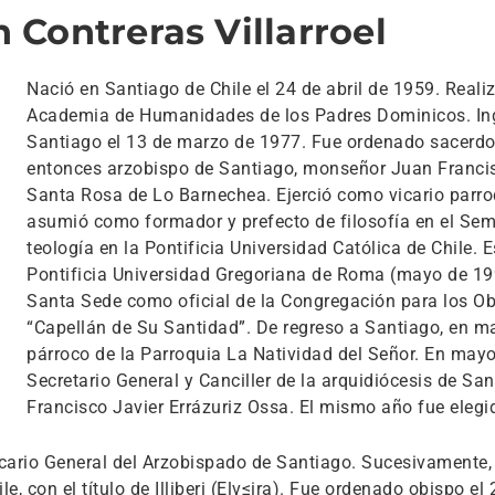
 Contreras Villarroel
Nació en Santiago de Chile el 24 de abril de 1959. Reali
Academia de Humanidades de los Padres Dominicos. Ingr
Santiago el 13 de marzo de 1977. Fue ordenado sacerdot
entonces arzobispo de Santiago, monseñor Juan Francisc
Santa Rosa de Lo Barnechea. Ejerció como vicario parro
asumió como formador y prefecto de filosofía en el Semi
teología en la Pontificia Universidad Católica de Chile. 
Pontificia Universidad Gregoriana de Roma (mayo de 199
Santa Sede como oficial de la Congregación para los Obi
“Capellán de Su Santidad”. De regreso a Santiago, en 
párroco de la Parroquia La Natividad del Señor. En ma
Secretario General y Canciller de la arquidiócesis de S
Francisco Javier Errázuriz Ossa. El mismo año fue elegid
rio General del Arzobispado de Santiago. Sucesivamente, el
le, con el título de Illiberi (Elv≤ira). Fue ordenado obispo e