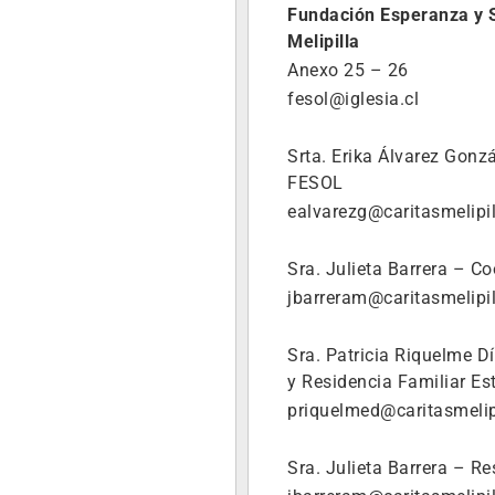
Fundación Esperanza y 
Melipilla
Anexo 25 – 26
fesol@iglesia.cl
Srta. Erika Álvarez Gonz
FESOL
ealvarezg@caritasmelipil
Sra. Julieta Barrera – C
jbarreram@caritasmelipil
Sra. Patricia Riquelme D
y Residencia Familiar Est
priquelmed@caritasmelipi
Sra. Julieta Barrera – R