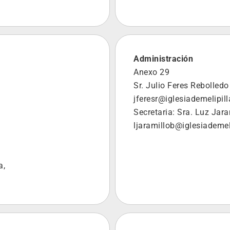
Administración
Anexo 29
Sr. Julio Feres Rebolledo
jferesr@iglesiademelipill
Secretaria: Sra. Luz Jar
ljaramillob@iglesiademeli
a,