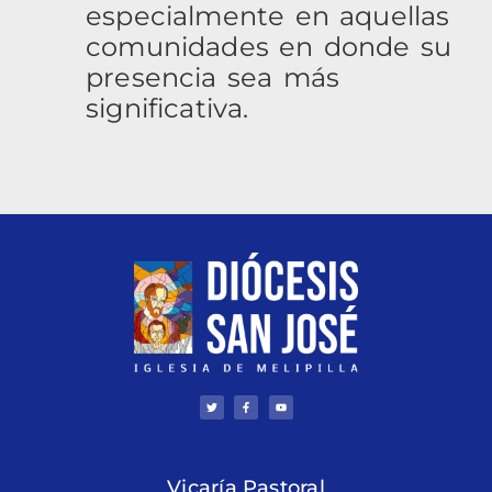
especialmente en aquellas
comunidades en donde su
presencia sea más
significativa.
T
F
Y
w
a
o
i
c
u
t
e
t
t
b
u
e
o
b
r
o
e
k
Vicaría Pastoral
-