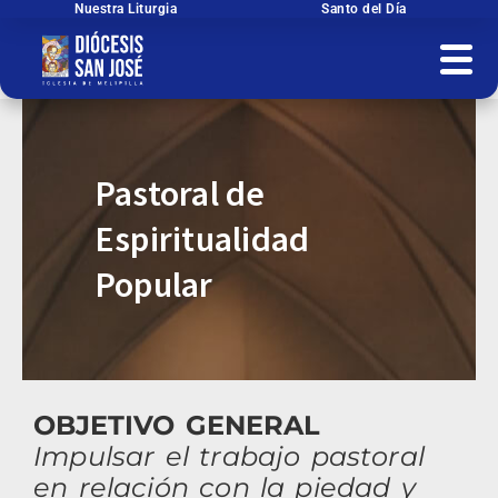
Ir
Nuestra Liturgia
Santo del Día
al
contenido
Pastoral de
Espiritualidad
Popular
OBJETIVO GENERAL
Impulsar el trabajo pastoral
en relación con la piedad y