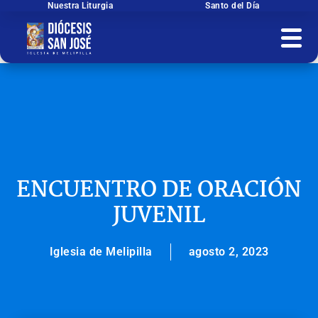
Ir
Nuestra Liturgia
Santo del Día
al
contenido
ENCUENTRO DE ORACIÓN
JUVENIL
Iglesia de Melipilla
agosto 2, 2023