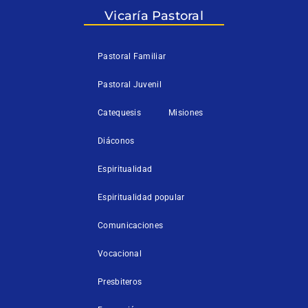
r
o
e
k
Vicaría Pastoral
-
f
Pastoral Familiar
Pastoral Juvenil
Catequesis
Misiones
Diáconos
Espiritualidad
Espiritualidad popular
Comunicaciones
Vocacional
Presbiteros