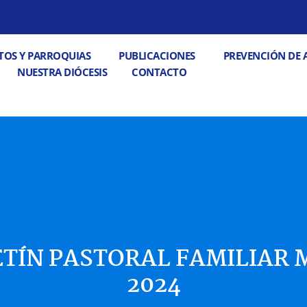
 PASTORALES
Abrir DECANATOS Y PARROQUIAS
Abrir PUBLICACIONE
TOS Y PARROQUIAS
PUBLICACIONES
PREVENCIÓN DE 
Abrir CONTACTO
NUESTRA DIÓCESIS
CONTACTO
TÍN PASTORAL FAMILIAR
2024