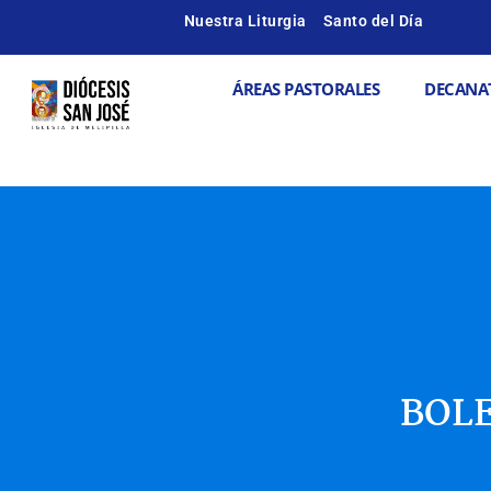
Ir
Nuestra Liturgia
Santo del Día
al
contenido
Abrir ÁREAS
ÁREAS PASTORALES
DECANA
BOLE