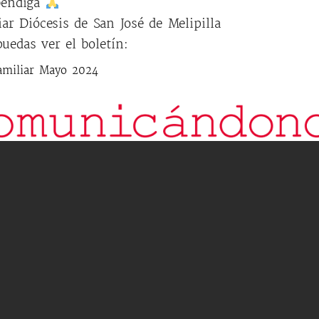
bendiga
iar Diócesis de San José de Melipilla
uedas ver el boletín:
Familiar Mayo 2024