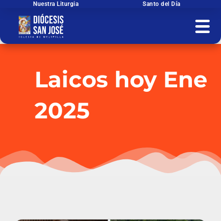
Ir
Nuestra Liturgia
Santo del Día
al
contenido
Laicos hoy Ene
2025