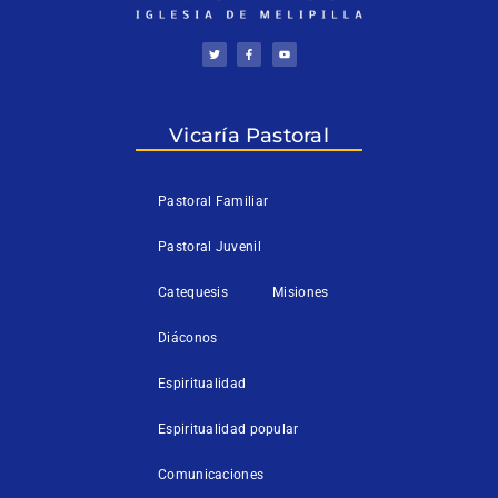
T
F
Y
w
a
o
i
c
u
t
e
t
t
b
u
e
o
b
r
o
e
k
Vicaría Pastoral
-
f
Pastoral Familiar
Pastoral Juvenil
Catequesis
Misiones
Diáconos
Espiritualidad
Espiritualidad popular
Comunicaciones