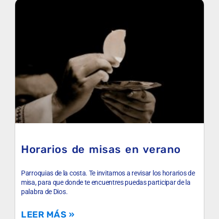
Horarios de misas en verano
Parroquias de la costa. Te invitamos a revisar los horarios de
misa, para que donde te encuentres puedas participar de la
palabra de Dios.
LEER MÁS »