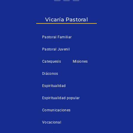
i
c
u
t
e
t
t
b
u
e
o
b
r
o
e
k
Vicaría Pastoral
-
f
Pastoral Familiar
Pastoral Juvenil
Catequesis
Misiones
Diáconos
Espiritualidad
Espiritualidad popular
Comunicaciones
Vocacional