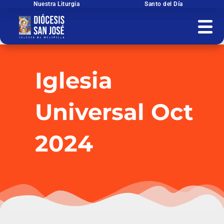
Ir
Nuestra Liturgia
Santo del Día
al
contenido
Iglesia
Universal Oct
2024