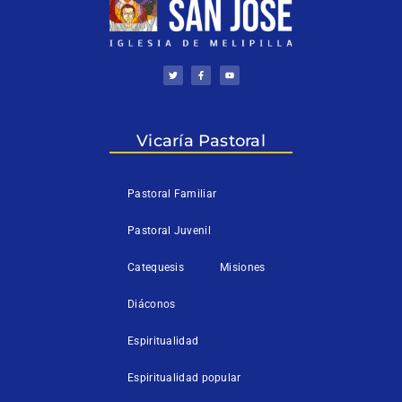
T
F
Y
w
a
o
i
c
u
t
e
t
t
b
u
e
o
b
r
o
e
k
Vicaría Pastoral
-
f
Pastoral Familiar
Pastoral Juvenil
Catequesis
Misiones
Diáconos
Espiritualidad
Espiritualidad popular