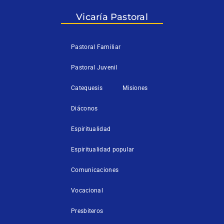
e
o
b
r
o
e
k
Vicaría Pastoral
-
f
Pastoral Familiar
Pastoral Juvenil
Catequesis
Misiones
Diáconos
Espiritualidad
Espiritualidad popular
Comunicaciones
Vocacional
Presbiteros