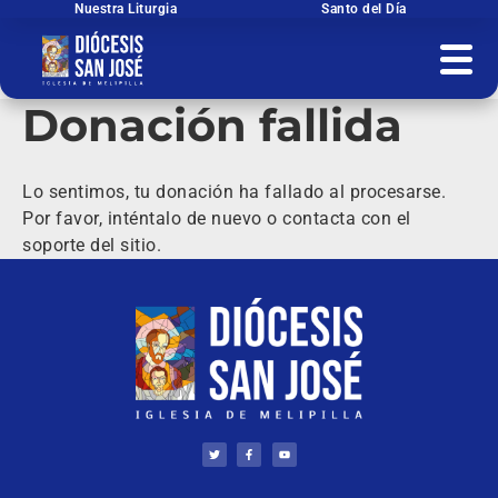
Ir
Nuestra Liturgia
Santo del Día
al
contenido
Donación fallida
Lo sentimos, tu donación ha fallado al procesarse.
Por favor, inténtalo de nuevo o contacta con el
soporte del sitio.
T
F
Y
w
a
o
i
c
u
t
e
t
t
b
u