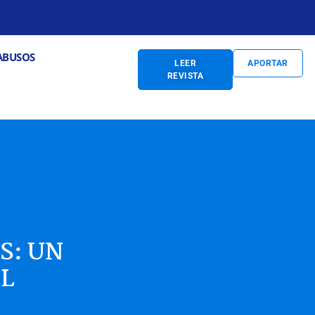
S
Abrir PREVENCIÓN DE ABUSOS
ABUSOS
LEER
APORTAR
REVISTA
S: UN
L