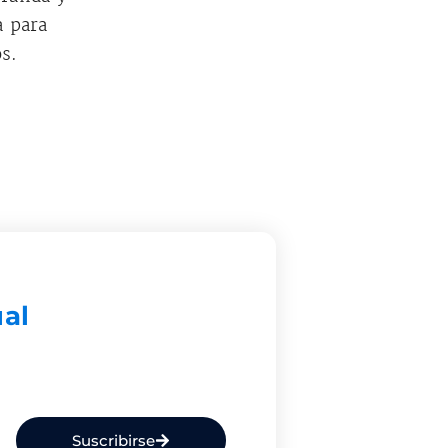
a para
s.
ual
Suscribirse