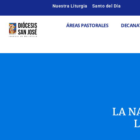
Ir
Nuestra Liturgia
Santo del Día
al
contenido
Abrir ÁREAS
ÁREAS PASTORALES
DECANA
LA N