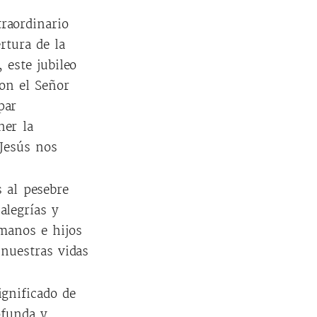
raordinario
rtura de la
 este jubileo
on el Señor
par
ner la
 Jesús nos
 al pesebre
alegrías y
manos e hijos
 nuestras vidas
ignificado de
ofunda y