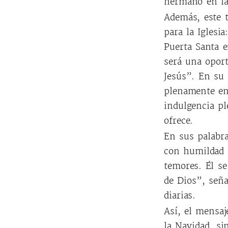
hermano en la 
Además, este 
para la Iglesi
Puerta Santa e
será una opor
Jesús”. En su 
plenamente en 
indulgencia pl
ofrece.
En sus palabra
con humildad 
temores. Él s
de Dios”, seña
diarias.
Así, el mensaj
la Navidad, s