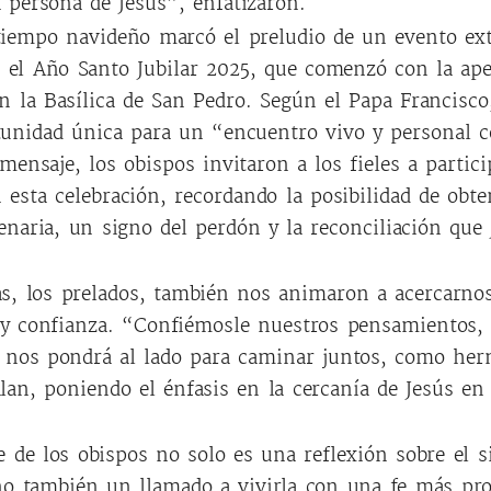
persona de Jesús”, enfatizaron.
tiempo navideño marcó el preludio de un evento ext
a: el Año Santo Jubilar 2025, que comenzó con la ape
n la Basílica de San Pedro. Según el Papa Francisco,
tunidad única para un “encuentro vivo y personal c
mensaje, los obispos invitaron a los fieles a partici
esta celebración, recordando la posibilidad de obte
enaria, un signo del perdón y la reconciliación que
s, los prelados, también nos animaron a acercarnos
y confianza. “Confiémosle nuestros pensamientos, 
e nos pondrá al lado para caminar juntos, como her
lan, poniendo el énfasis en la cercanía de Jesús en
e de los obispos no solo es una reflexión sobre el s
ino también un llamado a vivirla con una fe más pr