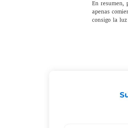
En resumen, p
apenas comien
consigo la lu
Su
Email