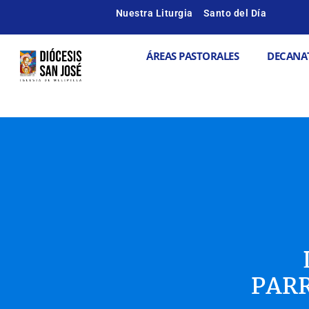
Ir
Nuestra Liturgia
Santo del Día
al
contenido
Abrir ÁREAS
ÁREAS PASTORALES
DECANA
PARR