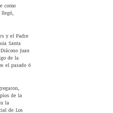
ue como
llegó,
.
e
s
y el Padre
quia Santa
 Diácono Juan
igo de la
os el pasado 6
gregaron,
pios de la
en la
cial de Los