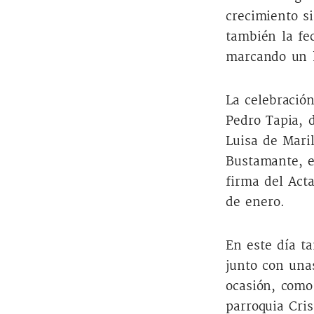
crecimiento s
también la fe
marcando un h
La celebració
Pedro Tapia, 
Luisa de Mari
Bustamante, en
firma del Acta
de enero.
En este día t
junto con una
ocasión, como 
parroquia Cris