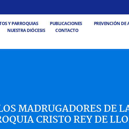
 PASTORALES
Abrir DECANATOS Y PARROQUIAS
Abrir PUBLICACIONE
TOS Y PARROQUIAS
PUBLICACIONES
PREVENCIÓN DE 
Abrir CONTACTO
NUESTRA DIÓCESIS
CONTACTO
LOS MADRUGADORES DE L
OQUIA CRISTO REY DE LL