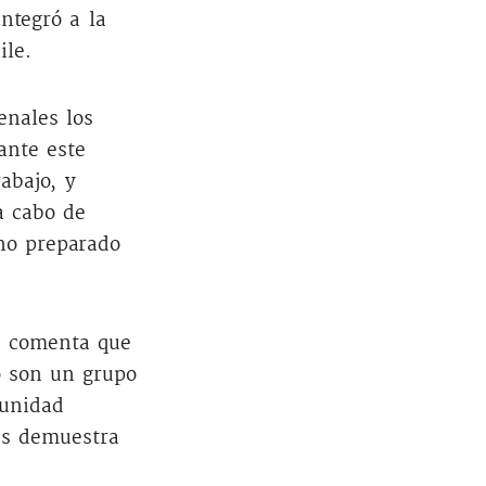
ntegró a la
ile.
enales los
ante este
abajo, y
 a cabo de
no preparado
a, comenta que
o son un grupo
munidad
les demuestra