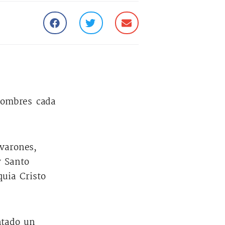
hombres cada
varones,
y Santo
uia Cristo
ntado un