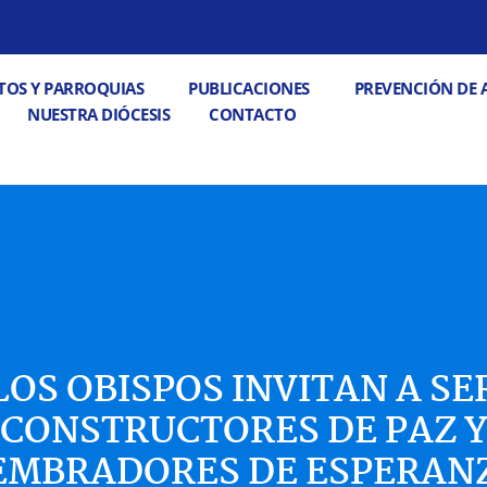
 PASTORALES
Abrir DECANATOS Y PARROQUIAS
Abrir PUBLICACIONE
TOS Y PARROQUIAS
PUBLICACIONES
PREVENCIÓN DE 
Abrir CONTACTO
NUESTRA DIÓCESIS
CONTACTO
LOS OBISPOS INVITAN A SE
CONSTRUCTORES DE PAZ 
EMBRADORES DE ESPERAN