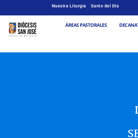
Ir
Nuestra Liturgia
Santo del Día
al
contenido
Abrir ÁREAS
ÁREAS PASTORALES
DECANA
S