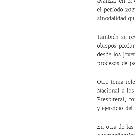
avanzar en el 
el período 202
sinodalidad qu
También se re
obispos profun
desde los jóve
procesos de p
Otro tema rele
Nacional a los
Presbiteral, c
y ejercicio del
En otra de las