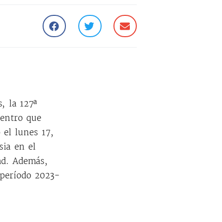
, la 127ª
uentro que
 el lunes 17,
sia en el
ad. Además,
 período 2023-