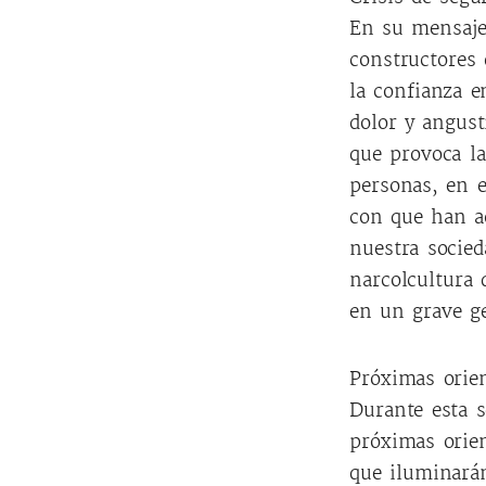
En su mensaje 
constructores 
la confianza en
dolor y angust
que provoca l
personas, en e
con que han a
nuestra socied
narcolcultura 
en un grave g
Próximas orien
Durante esta 
próximas orien
que iluminarán