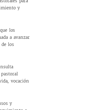
astorales para
imiento y
que los
mada a avanzar
 de los
onsulta
 pastoral
vida, vocación
usos y