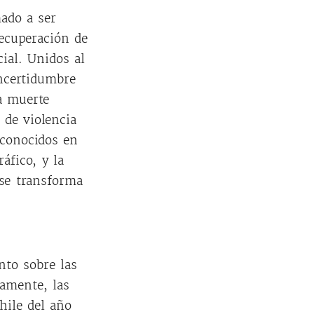
mado a ser
recuperación de
cial. Unidos al
incertidumbre
a muerte
 de violencia
sconocidos en
áfico, y la
 se transforma
nto sobre las
amente, las
hile del año