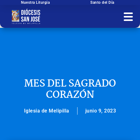
Ir
Nuestra Liturgia
Santo del Día
al
contenido
MES DEL SAGRADO
CORAZÓN
Iglesia de Melipilla
junio 9, 2023