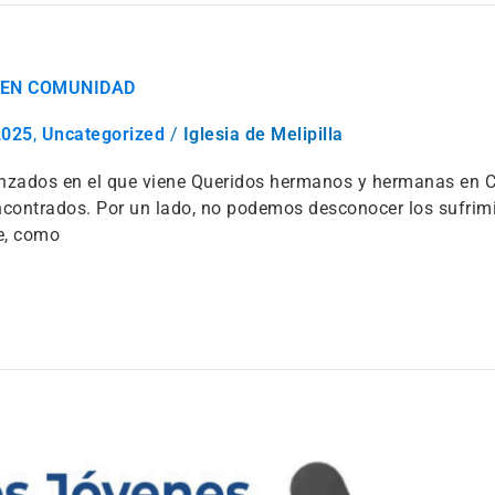
E EN COMUNIDAD
2025
,
Uncategorized
/
Iglesia de Melipilla
nzados en el que viene Queridos hermanos y hermanas en Cris
ncontrados. Por un lado, no podemos desconocer los sufrimi
e, como