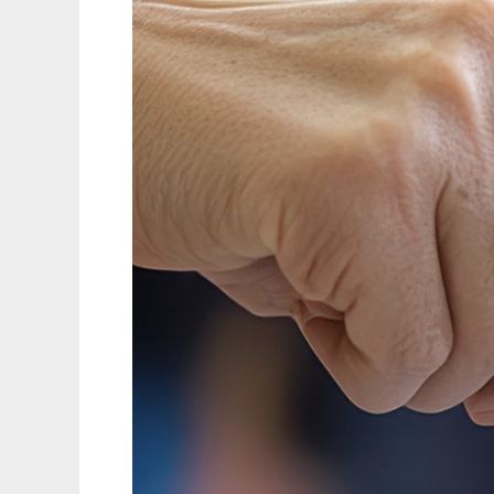
A
DISCERNIR
CON
UNA
CONCIENCIA
BIEN
FORMADA
ANTE
LAS
PRÓXIMAS
ELECCIONES