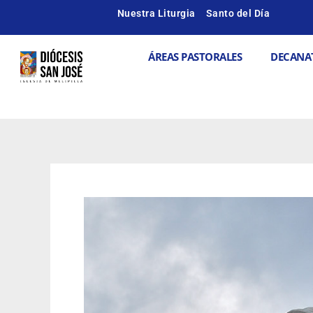
Ir
Paginación
Nuestra Liturgia
Santo del Día
al
de
contenido
entradas
Abrir ÁREAS
ÁREAS PASTORALES
DECANA
Te
invitamos
a
rezar
el
Santo
Rosario