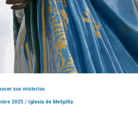
nocer sus misterios
mbre 2025
/
Iglesia de Melipilla