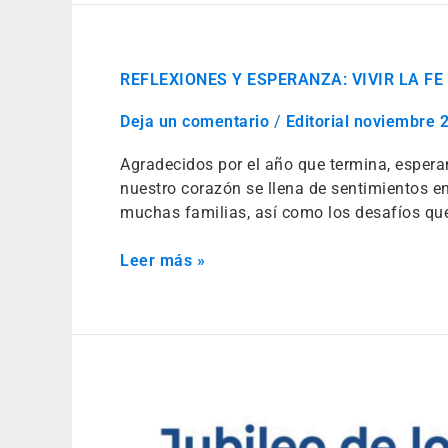
REFLEXIONES
REFLEXIONES Y ESPERANZA: VIVIR LA F
Y
ESPERANZA:
Deja un comentario
/
Editorial noviembre 
VIVIR
LA
Agradecidos por el año que termina, espera
FE
nuestro corazón se llena de sentimientos e
EN
muchas familias, así como los desafíos qu
COMUNIDAD
Leer más »
JUBILEO
DE
LOS