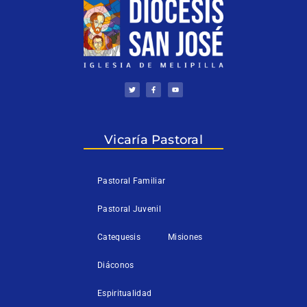
T
F
Y
w
a
o
i
c
u
t
e
t
t
b
u
e
o
b
r
o
e
k
Vicaría Pastoral
-
f
Pastoral Familiar
Pastoral Juvenil
Catequesis
Misiones
Diáconos
Espiritualidad