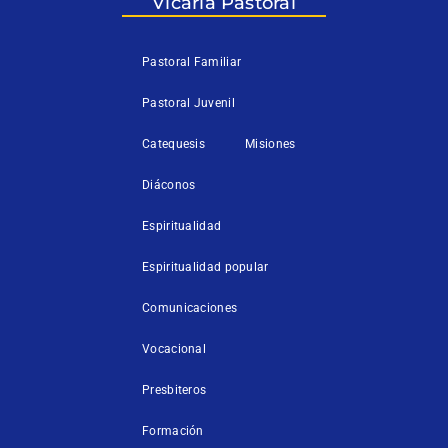
Vicaría Pastoral
-
f
Pastoral Familiar
Pastoral Juvenil
Catequesis
Misiones
Diáconos
Espiritualidad
Espiritualidad popular
Comunicaciones
Vocacional
Presbiteros
Formación