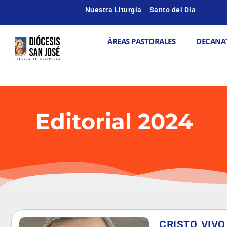
Ir
Nuestra Liturgia
Santo del Día
al
contenido
Abrir ÁREAS
ÁREAS PASTORALES
DECANA
Editorial 2024
CRISTO VIV