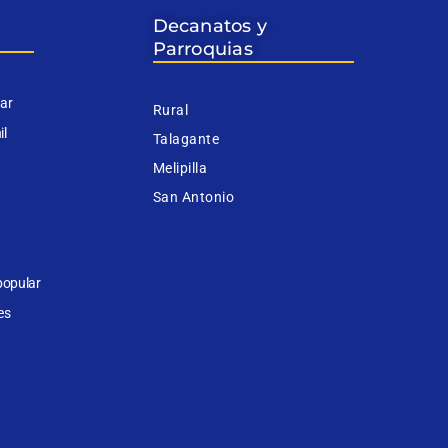
Decanatos y
Parroquias
iar
Rural
il
Talagante
Melipilla
San Antonio
popular
es