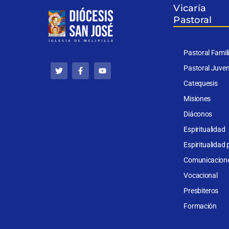
Vicaría
Pastoral
Pastoral Famil
T
F
Y
w
a
o
Pastoral Juven
i
c
u
t
e
t
Catequesis
t
b
u
e
o
b
Misiones
r
o
e
k
Diáconos
-
f
Espiritualidad
Espiritualidad 
Comunicacion
Vocacional
Presbiteros
Formación