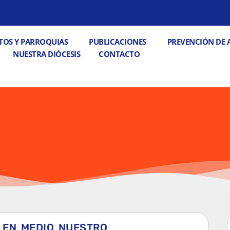
 PASTORALES
Abrir DECANATOS Y PARROQUIAS
Abrir PUBLICACIONE
TOS Y PARROQUIAS
PUBLICACIONES
PREVENCIÓN DE 
Abrir CONTACTO
NUESTRA DIÓCESIS
CONTACTO
O EN MEDIO NUESTRO