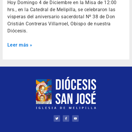
Hoy Domingo 4 de Diciembre en la Misa de 12:00
hrs., en la Catedral de Melipilla, se celebraron las
vísperas del aniversario sacerdotal Nº 38 de Don
Cristián Contreras Villarroel, Obispo de nuestra
Diócesis.
Leer más »
T
F
Y
w
a
o
i
c
u
t
e
t
t
b
u
e
o
b