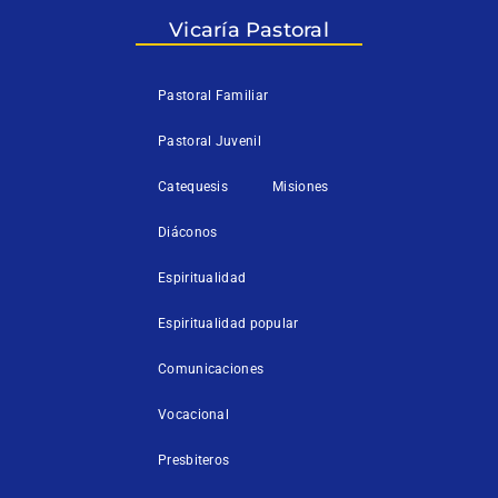
r
o
e
k
Vicaría Pastoral
-
f
Pastoral Familiar
Pastoral Juvenil
Catequesis
Misiones
Diáconos
Espiritualidad
Espiritualidad popular
Comunicaciones
Vocacional
Presbiteros