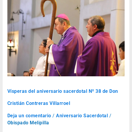
Vísperas
del
aniversario
sacerdotal
Nº
38
de
Don
Cristián
Contreras
Villarroel
Vísperas del aniversario sacerdotal Nº 38 de Don
Cristián Contreras Villarroel
Deja un comentario
/
Aniversario Sacerdotal
/
Obispado Melipilla